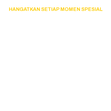
HANGATKAN SETIAP MOMEN SPESIAL
SOTO AYAM &
AYAM GORENG
BANGKONG
PAKUBUWONO
Sajikan momen tak terlupakan dengan soto
bening legendaris dan tim yang teliti mengurus
setiap detail servis.
HUBUNGI KAMI